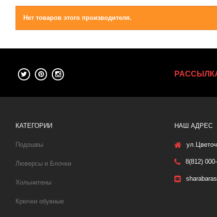
Нет товаров этого производителя.
РАССЫЛК
КАТЕГОРИИ
НАШ АДРЕС
Подошвы
ул.Цветоч
8(812) 000
Люверсы и Блочки
sharabara
Хольнитены
Крючки обувные