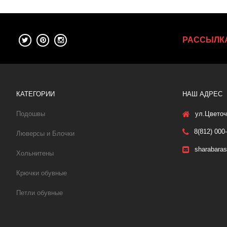
РАССЫЛК
КАТЕГОРИИ
НАШ АДРЕС
Подошвы
ул.Цветоч
8(812) 000
Люверсы и Блочки
sharabara
Хольнитены
Крючки обувные
Петли обувные