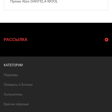
Пряжа Alize DANTELA WOOL
РАССЫЛКА
КАТЕГОРИИ
Подошвы
Люверсы и Блочки
Хольнитены
Крючки обувные