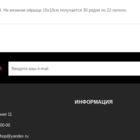
 На вязаном образце 10х10см получается 30 рядов по 22 петели.
А
ИНФОРМАЦИЯ
ная 11
-00-00
shop@yandex.ru