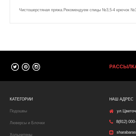
Чистошерстяная пряжа.Рекомендуем спицы №3,5-4 крючок №3.
РАССЫЛК
КАТЕГОРИИ
НАШ АДРЕС
Подошвы
ул.Цветоч
8(812) 000
Люверсы и Блочки
sharabara
Хольнитены