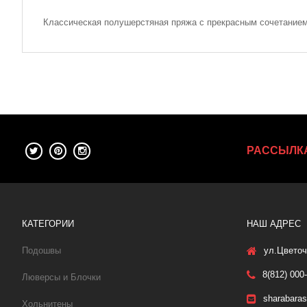
Классическая полушерстяная пряжа с прекрасным сочетанием 
РАССЫЛК
КАТЕГОРИИ
НАШ АДРЕС
Подошвы
ул.Цветоч
8(812) 000
Люверсы и Блочки
sharabara
Хольнитены