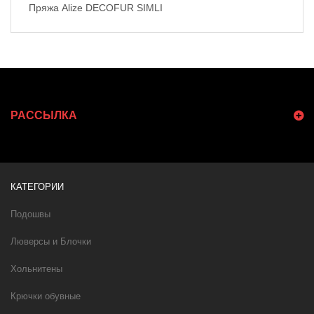
Пряжа Alize DECOFUR SIMLI
РАССЫЛКА
КАТЕГОРИИ
Подошвы
Люверсы и Блочки
Хольнитены
Крючки обувные