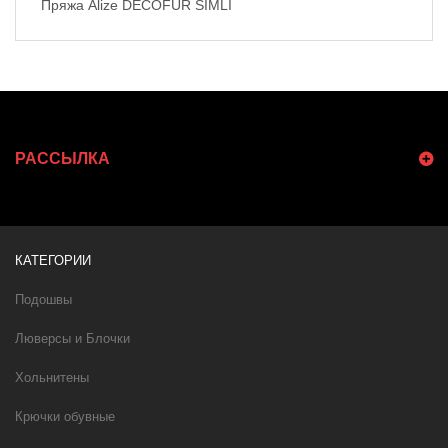
Пряжа Alize DECOFUR SIMLI
РАССЫЛКА
КАТЕГОРИИ
Подошвы
Люверсы и Блочки
Хольнитены
Крючки обувные