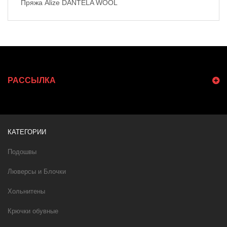
Пряжа Alize DANTELA WOOL
РАССЫЛКА
КАТЕГОРИИ
Подошвы
Люверсы и Блочки
Хольнитены
Крючки обувные