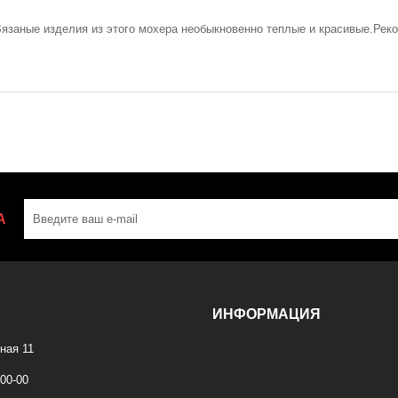
язаные изделия из этого мохера необыкновенно теплые и красивые.Рек
А
ИНФОРМАЦИЯ
ная 11
-00-00