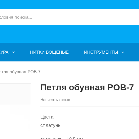
УРА
НИТКИ ВОЩЕНЫЕ
ИНСТРУМЕНТЫ
етля обувная POB-7
Петля обувная POB-7
Написать отзыв
Цвета:
ст.латунь