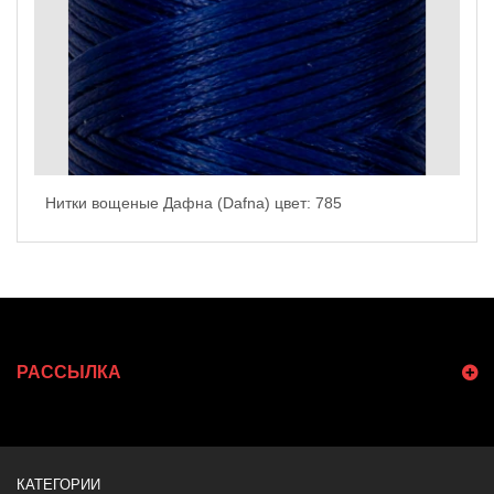
Нитки вощеные Дафна (Dafna) цвет: 785
РАССЫЛКА
КАТЕГОРИИ