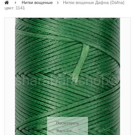
Нитки вощеные
Нитки вощеные Дафна (Dafna)
цвет: 1141
Посмотреть
больше