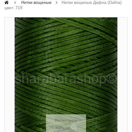
Нитки вощеные
Нитки вощеные Дафна (Dafna)
цвет: 719
Посмотреть
больше