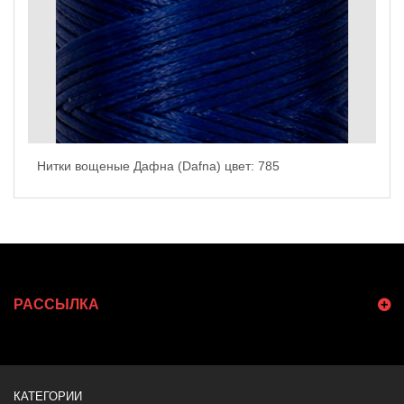
Нитки вощеные Дафна (Dafna) цвет: 785
РАССЫЛКА
КАТЕГОРИИ