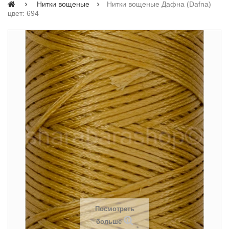
Нитки вощеные
Нитки вощеные Дафна (Dafna)
цвет: 694
Посмотреть
больше