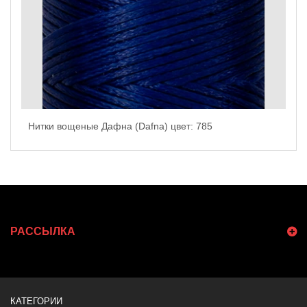
Нитки вощеные Дафна (Dafna) цвет: 785
РАССЫЛКА
КАТЕГОРИИ