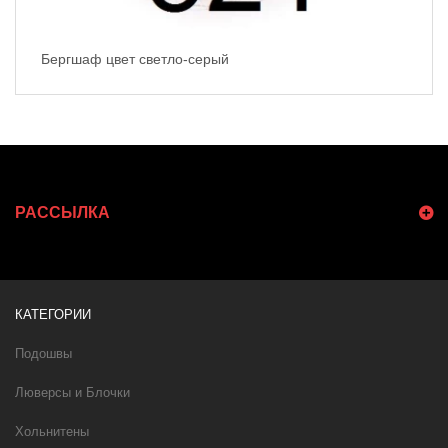
Бергшаф цвет светло-серый
РАССЫЛКА
КАТЕГОРИИ
Подошвы
Люверсы и Блочки
Хольнитены