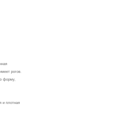
нная
имеет рогов.
ю форму,
я и плотная