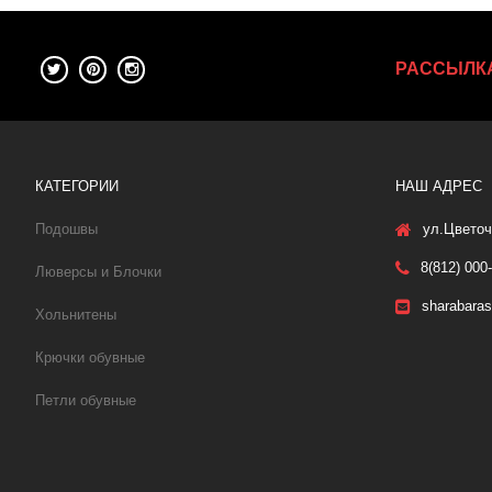
РАССЫЛК
КАТЕГОРИИ
НАШ АДРЕС
Подошвы
ул.Цветоч
8(812) 000
Люверсы и Блочки
sharabara
Хольнитены
Крючки обувные
Петли обувные