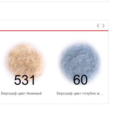
Бергшаф цвет бежевый
Бергшаф цвет голубое море