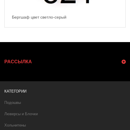
Бергшаф цвет светло-серый
РАССЫЛКА
КАТЕГОРИИ
Подошвы
Люверсы и Блочки
Хольнитены