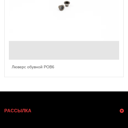
Люверс обувной POB6
РАССЫЛКА