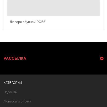
Люверс обувной POB6
РАССЫЛКА
КАТЕГОРИИ
Подошвы
Люверсы и Блочки