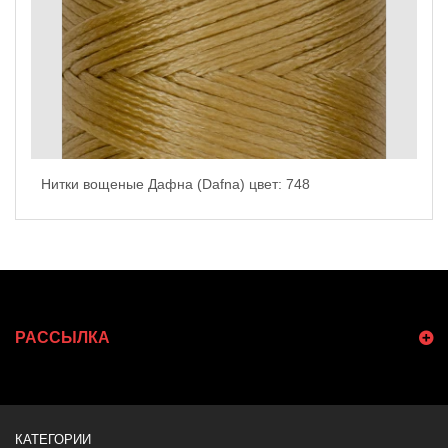
Нитки вощеные Дафна (Dafna) цвет: 748
РАССЫЛКА
КАТЕГОРИИ