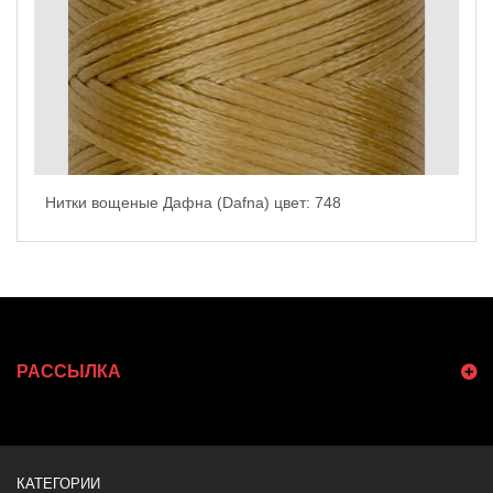
Нитки вощеные Дафна (Dafna) цвет: 748
РАССЫЛКА
КАТЕГОРИИ