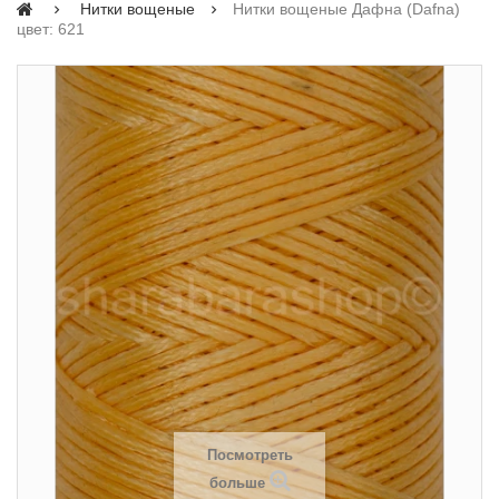
Нитки вощеные
Нитки вощеные Дафна (Dafna)
цвет: 621
Посмотреть
больше