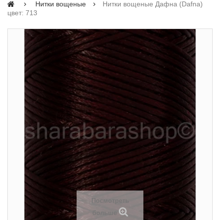
Нитки вощеные
Нитки вощеные Дафна (Dafna)
цвет: 713
Посмотреть
больше