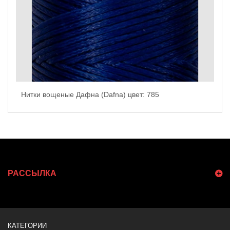
Нитки вощеные Дафна (Dafna) цвет: 785
РАССЫЛКА
КАТЕГОРИИ