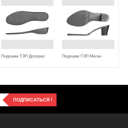
По
Подошва ТЭП Долорес
Подошва ТЭП Меган
ПОДПИСАТЬСЯ !