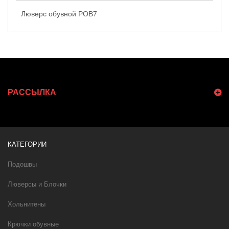
Люверс обувной POB7
РАССЫЛКА
КАТЕГОРИИ
Подошвы
Люверсы и Блочки
Хольнитены
Крючки обувные