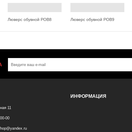
Люверс обувной POB8
Люверс обувной POB9
А
ИНФОРМАЦИЯ
ная 11
-00-00
shop@yandex.ru