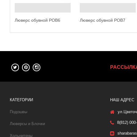
Люверс обувной POB6
Люверс обувной POB7
РАССЫЛК
КАТЕГОРИИ
НАШ АДРЕС
Подошвы
ул.Цветоч
8(812) 000
Люверсы и Блочки
sharabara
Хольнитены